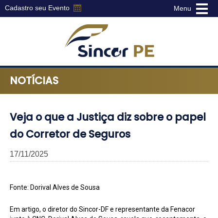
Cadastro seu Evento
Menu
Sincor-
PE
NOTÍCIAS
-
Sindicato
dos
Corretores
Veja o que a Justiça diz sobre o papel
de
do Corretor de Seguros
Seguros
do
17/11/2025
Estado
de
Pernambuco
Fonte: Dorival Alves de Sousa
Em artigo, o diretor do Sincor-DF e representante da Fenacor