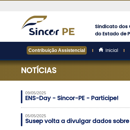
Sindicato dos 
do Estado de
Sincor-
PE
Inicial
-
Contribuição Assistencial
Sindicato
dos
NOTÍCIAS
Corretores
de
Seguros
do
Estado
09/05/2025
ENS-Day - Sincor-PE - Participe!
de
Pernambuco
05/05/2025
Susep volta a divulgar dados sobre