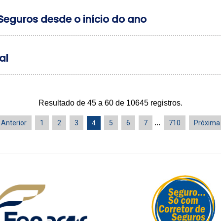
 Seguros desde o início do ano
al
Resultado de 45 a 60 de 10645 registros.
...
Anterior
1
2
3
4
5
6
7
710
Próxima